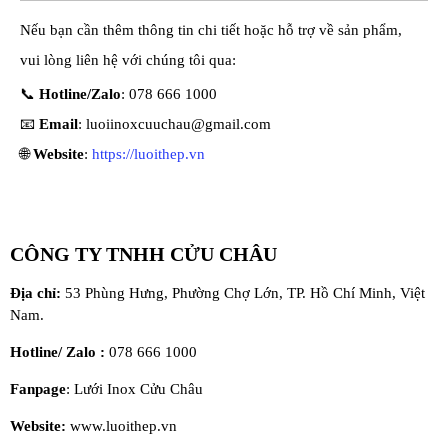
Nếu bạn cần thêm thông tin chi tiết hoặc hỗ trợ về sản phẩm,
vui lòng liên hệ với chúng tôi qua:
📞
Hotline/Zalo
: 078 666 1000
📧
Email
:
luoiinoxcuuchau@gmail.com
🌐
Website
:
https://luoithep.vn
CÔNG TY TNHH CỬU CHÂU
Địa chỉ:
53 Phùng Hưng, Phường Chợ Lớn, TP. Hồ Chí Minh, Việt
Nam.
Hotline/ Zalo :
078 666 1000
Fanpage
:
Lưới Inox Cửu Châu
Website:
www.luoithep.vn