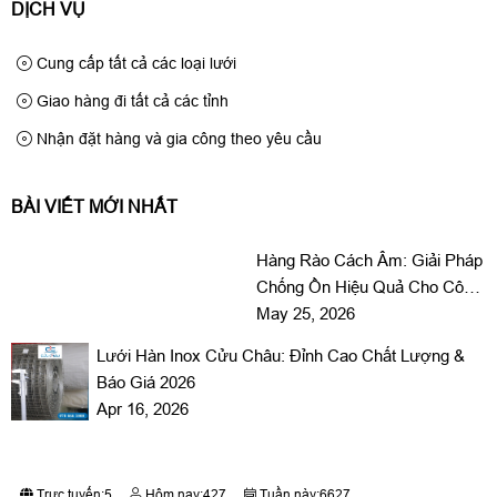
DỊCH VỤ
Cung cấp tất cả các loại lưới
Giao hàng đi tất cả các tỉnh
Nhận đặt hàng và gia công theo yêu cầu
BÀI VIẾT MỚI NHẤT
Hàng Rào Cách Âm: Giải Pháp
Chống Ồn Hiệu Quả Cho Công
Trình Và Nhà Ở
May 25, 2026
Lưới Hàn Inox Cửu Châu: Đỉnh Cao Chất Lượng &
Báo Giá 2026
Apr 16, 2026
Trực tuyến:
5
Hôm nay:
427
Tuần này:
6627